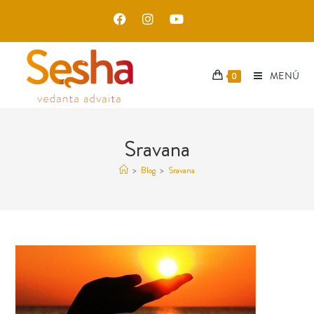
MENÚ
0
Sravana
>
Blog
>
Sravana