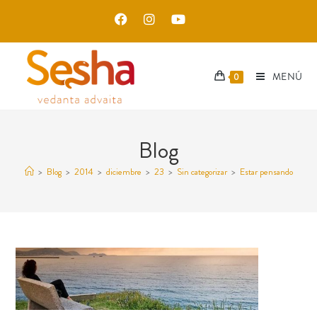
MENÚ
0
Blog
>
Blog
>
2014
>
diciembre
>
23
>
Sin categorizar
>
Estar pensando