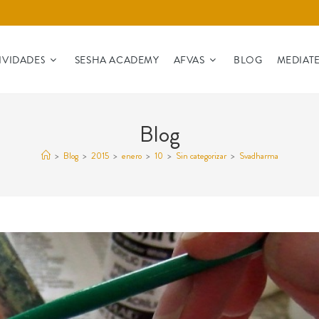
IVIDADES
SESHA ACADEMY
AFVAS
BLOG
MEDIAT
Blog
>
Blog
>
2015
>
enero
>
10
>
Sin categorizar
>
Svadharma