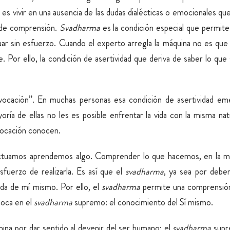
a
es vivir en una ausencia de las dudas dialécticas o emocionales que
 de comprensión.
Svadharma
es la condición especial que permite
actuar sin esfuerzo. Cuando el experto arregla la máquina no es q
. Por ello, la condición de asertividad que deriva de saber lo qu
ocación”. En muchas personas esa condición de asertividad em
ría de ellas no les es posible enfrentar la vida con la misma na
vocación conocen.
 actuamos aprendemos algo. Comprender lo que hacemos, en la m
sfuerzo de realizarla. Es así que el
svadharma
, ya sea por debe
da de mí mismo. Por ello, el
svadharma
permite una comprensió
boca en el
svadharma
supremo: el conocimiento del Sí mismo.
mina por dar sentido al devenir del ser humano: el
svadharma
supr