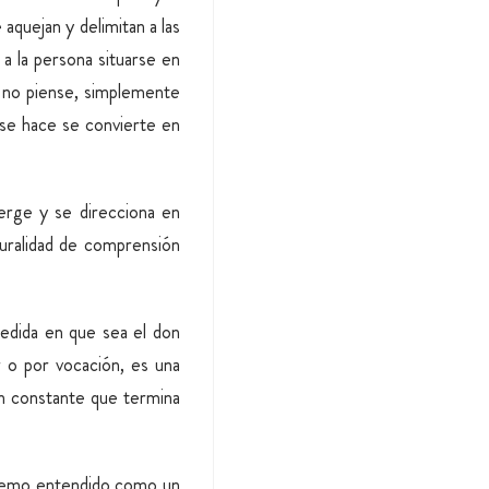
 aquejan y delimitan a las
 a la persona situarse en
ue no piense, simplemente
e se hace se convierte en
erge y se direcciona en
turalidad de comprensión
edida en que sea el don
r o por vocación, es una
n constante que termina
emo entendido como un