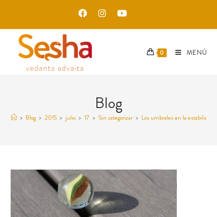
MENÚ
0
Blog
>
Blog
>
2015
>
julio
>
17
>
Sin categorizar
>
Los umbrales en la estabilidad