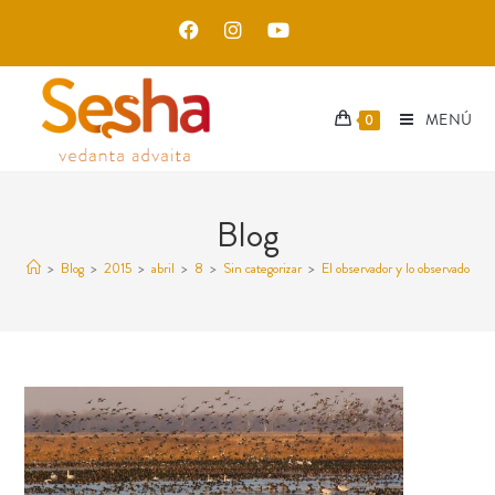
MENÚ
0
Blog
>
Blog
>
2015
>
abril
>
8
>
Sin categorizar
>
El observador y lo observado