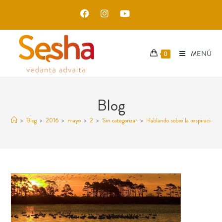
MENÚ
0
Blog
>
Blog
>
2016
>
mayo
>
2
>
Sin categorizar
>
Hablando sobre la respiración