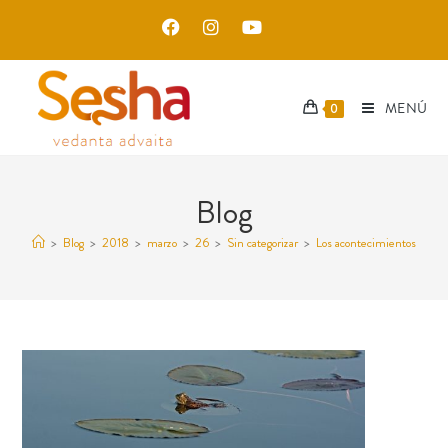
MENÚ
0
Blog
>
Blog
>
2018
>
marzo
>
26
>
Sin categorizar
>
Los acontecimientos