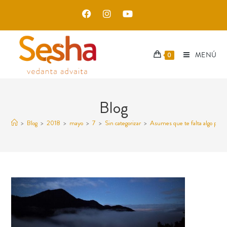
MENÚ
0
Blog
>
Blog
>
2018
>
mayo
>
7
>
Sin categorizar
>
Asumes que te falta algo para 