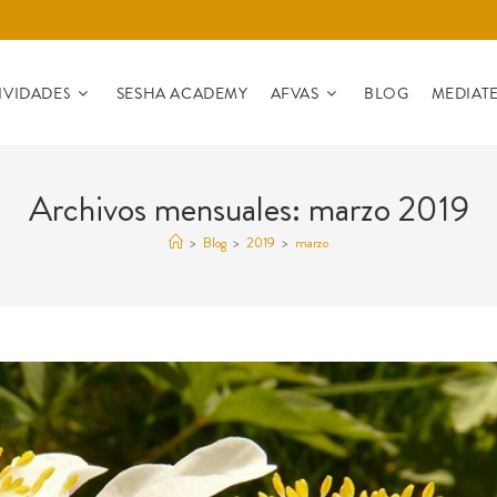
IVIDADES
SESHA ACADEMY
AFVAS
BLOG
MEDIAT
Archivos mensuales: marzo 2019
>
Blog
>
2019
>
marzo