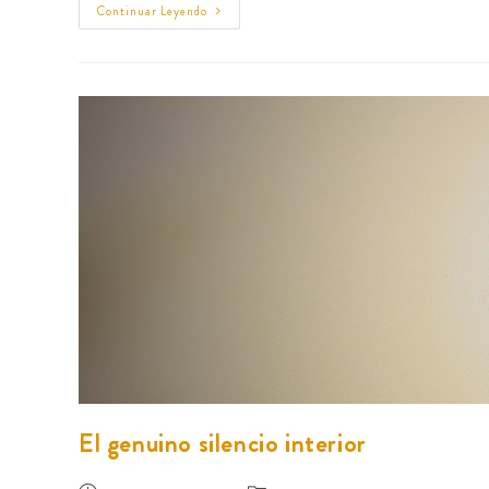
Continuar Leyendo
El genuino silencio interior