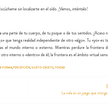
scúchame sin localizarte en el oído. ¡Vamos, inténtalo!
 a una parte de tu cuerpo, de tu psique o de tus sentidos. ¿Acaso 
algo» que tenga realidad independiente de otro «algo». Tu «yo» es t
as el mundo interno o externo. Mientras perdure la frontera de
 otro interno o «dentro» de él; la frontera es el ámbito virtual sens
E-FORMA
,
PERCEPCIÓN
,
SUJETO-OBJETO
,
YOIDAD
S
La vida es un juego que otorga