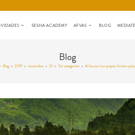
IVIDADES
SESHA ACADEMY
AFVAS
BLOG
MEDIAT
Blog
>
Blog
>
2019
>
noviembre
>
10
>
Sin categorizar
>
Al buscar tus propios límites psíq