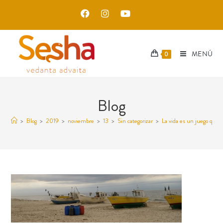
MENÚ
0
Blog
>
Blog
>
2019
>
noviembre
>
13
>
Sin categorizar
>
La vida es un juego que 