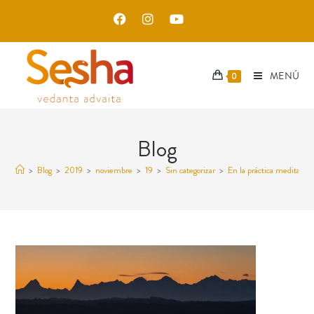
MENÚ
0
Blog
>
Blog
>
2019
>
noviembre
>
19
>
Sin categorizar
>
En la práctica meditativa