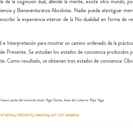
lá de la cognición dual, allende la mente, existe otro mundo, p
ciencia y Bienaventuranza Absolutas. Nadie puede atestiguar men
unscribir la experiencia interior de la No-dualidad en forma de re
dad e Interpretación para mostrar un camino ordenado de la prácti
 Presente. Se estudian los estados de conciencia producidos por
sente. Como resultado, se obtienen tres estados de conciencia: Ob
 hacen parte del conocido texto
Yoga Sutras
, base del sistema
Raja Yoga
.
PATANJALI
,
PRESENTE
,
SAMKHIA
,
SAT CHIT ANANDA