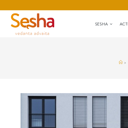
SESHA
ACT
>