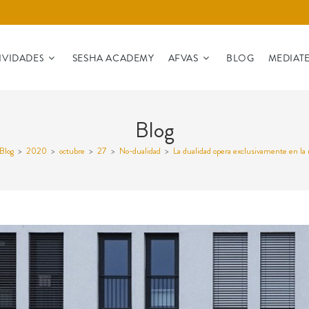
IVIDADES
SESHA ACADEMY
AFVAS
BLOG
MEDIAT
Blog
Blog
>
2020
>
octubre
>
27
>
No-dualidad
>
La dualidad opera exclusivamente en l