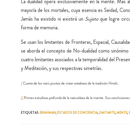
La dualidad opera exclusivamente en la mente. Más al
mayoría de los mortales, cuya esencia es Seidad, Con
Jamás ha existido ni existirá un
Sujeto
que logre circ
forma de memoria.
Se usan los limitantes de Fronteras, Espacial, Causali
se aborda el concepto de No-dualidad como sinónimo de
cuatro limitantes asociados a la temporalidad del Pre
y Meditación, y sus respectivas simetrías.
1
Cuarto de los «seis puntos de vista» ortodoxos de la tradición Hindú.
2
Primer estudioso profundo de la naturaleza de la mente. Sus conclusiones
ETIQUETAS
:
BRAHMAN
,
ESTADOS DE CONCIENCIA
,
LIMITANTE
,
MENTE
,