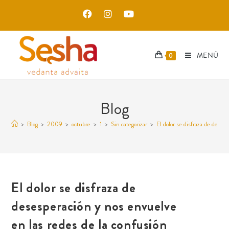
MENÚ
0
Blog
>
Blog
>
2009
>
octubre
>
1
>
Sin categorizar
>
El dolor se disfraza de deses
El dolor se disfraza de
desesperación y nos envuelve
en las redes de la confusión