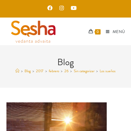
MENÚ
0
Blog
>
Blog
>
2017
>
febrero
>
26
>
Sin categorizar
>
Los sueños